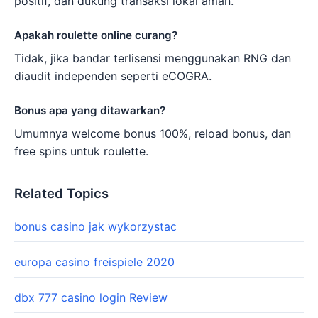
positif, dan dukung transaksi lokal aman.
Apakah roulette online curang?
Tidak, jika bandar terlisensi menggunakan RNG dan
diaudit independen seperti eCOGRA.
Bonus apa yang ditawarkan?
Umumnya welcome bonus 100%, reload bonus, dan
free spins untuk roulette.
Related Topics
bonus casino jak wykorzystac
europa casino freispiele 2020
dbx 777 casino login Review