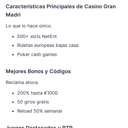
Características Principales de Casino Gran
Madri
Lo que lo hace único.
500+ slots NetEnt
Ruletas europeas bajas casa
Poker cash games
Mejores Bonos y Códigos
Reclama ahora.
200% hasta €1000
50 giros gratis
Reload 50% semanal
Juegos Destacados y RTP