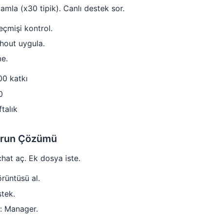
mla (x30 tipik). Canlı destek sor.
çmişi kontrol.
hout uygula.
me.
00 katkı
0
ftalık
orun Çözümü
chat aç. Ek dosya iste.
rüntüsü al.
tek.
: Manager.