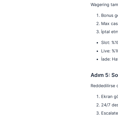
Wagering tama
Bonus ge
Max cas
İptal et
Slot: %1
Live: %1
İade: Ha
Adım 5: S
Reddedilirse 
Ekran gö
24/7 des
Escalate