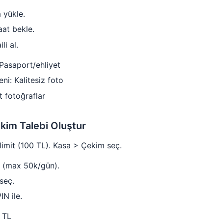
a yükle.
at bekle.
li al.
 Pasaport/ehliyet
ni: Kalitesiz foto
t fotoğraflar
kim Talebi Oluştur
limit (100 TL). Kasa > Çekim seç.
r (max 50k/gün).
seç.
IN ile.
 TL