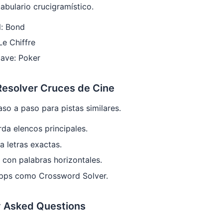
abulario crucigramístico.
l: Bond
Le Chiffre
lave: Poker
Resolver Cruces de Cine
aso a paso para pistas similares.
rda elencos principales.
a letras exactas.
 con palabras horizontales.
apps como Crossword Solver.
y Asked Questions