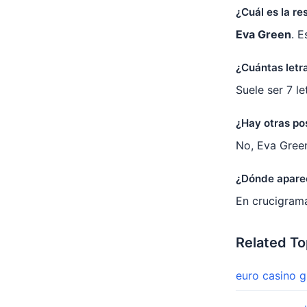
¿Cuál es la re
Eva Green
. E
¿Cuántas letra
Suele ser 7 l
¿Hay otras po
No, Eva Green
¿Dónde apare
En crucigram
Related To
euro casino g