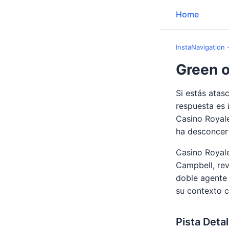
Home
InstaNavigation 
Green o
Si estás atas
respuesta es
Casino Royal
ha desconcer
Casino Royale
Campbell, rev
doble agente 
su contexto c
Pista Deta