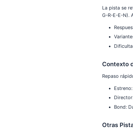
La pista se r
G-R-E-E-N). 
Respuest
Variante
Dificult
Contexto 
Repaso rápido
Estreno
Director
Bond: Da
Otras Pist