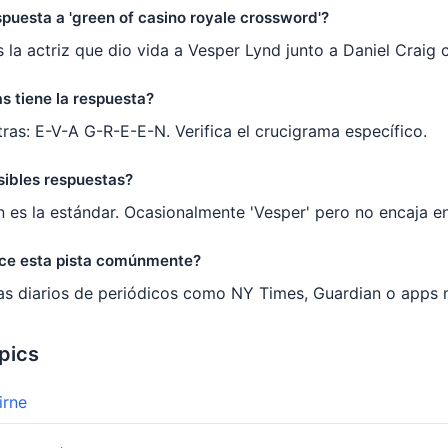
spuesta a 'green of casino royale crossword'?
s la actriz que dio vida a Vesper Lynd junto a Daniel Crai
s tiene la respuesta?
etras: E-V-A G-R-E-E-N. Verifica el crucigrama específico.
sibles respuestas?
 es la estándar. Ocasionalmente 'Vesper' pero no encaja en
ce esta pista comúnmente?
as diarios de periódicos como NY Times, Guardian o apps 
pics
irne