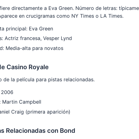
efiere directamente a Eva Green. Número de letras: típicam
Aparece en crucigramas como NY Times o LA Times.
a principal: Eva Green
s: Actriz francesa, Vesper Lynd
ad: Media-alta para novatos
de Casino Royale
 de la película para pistas relacionadas.
: 2006
: Martin Campbell
niel Craig (primera aparición)
as Relacionadas con Bond