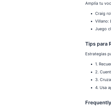
Amplía tu voc
Craig ro
Villano: 
Juego c
Tips para 
Estrategias p
1. Recue
2. Cuent
3. Cruza
4. Usa 
Frequentl