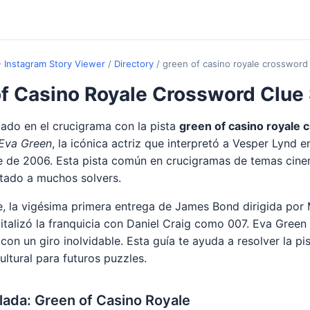
- Instagram Story Viewer
/
Directory
/
green of casino royale crossword
f Casino Royale Crossword Clue
cado en el crucigrama con la pista
green of casino royale
Eva Green
, la icónica actriz que interpretó a Vesper Lynd en
e de 2006. Esta pista común en crucigramas de temas cine
tado a muchos solvers.
, la vigésima primera entrega de James Bond dirigida por 
italizó la franquicia con Daniel Craig como 007. Eva Green 
con un giro inolvidable. Esta guía te ayuda a resolver la pi
ultural para futuros puzzles.
llada: Green of Casino Royale