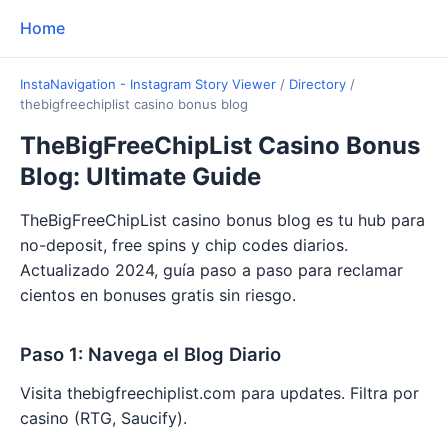
Home
InstaNavigation - Instagram Story Viewer
/
Directory
/
thebigfreechiplist casino bonus blog
TheBigFreeChipList Casino Bonus
Blog: Ultimate Guide
TheBigFreeChipList casino bonus blog es tu hub para
no-deposit, free spins y chip codes diarios.
Actualizado 2024, guía paso a paso para reclamar
cientos en bonuses gratis sin riesgo.
Paso 1: Navega el Blog Diario
Visita thebigfreechiplist.com para updates. Filtra por
casino (RTG, Saucify).