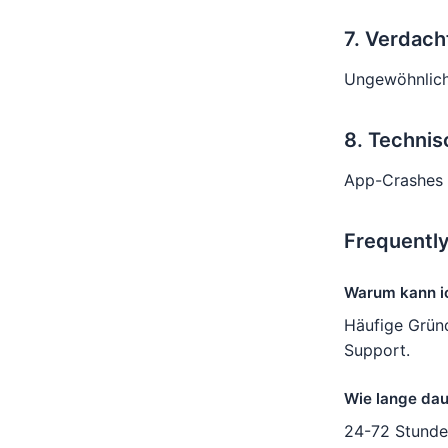
7. Verdac
Ungewöhnlich
8. Technis
App-Crashes o
Frequentl
Warum kann ic
Häufige Gründ
Support.
Wie lange dau
24-72 Stunden