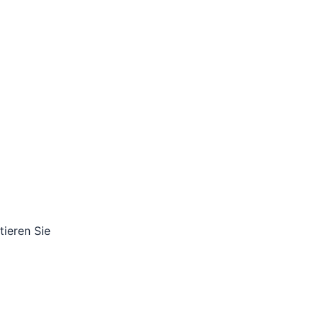
tieren Sie