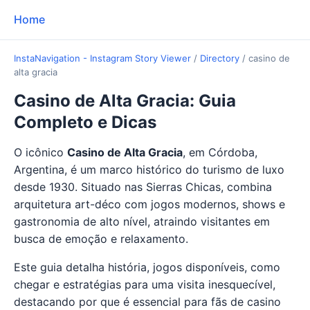
Home
InstaNavigation - Instagram Story Viewer
/
Directory
/
casino de
alta gracia
Casino de Alta Gracia: Guia
Completo e Dicas
O icônico
Casino de Alta Gracia
, em Córdoba,
Argentina, é um marco histórico do turismo de luxo
desde 1930. Situado nas Sierras Chicas, combina
arquitetura art-déco com jogos modernos, shows e
gastronomia de alto nível, atraindo visitantes em
busca de emoção e relaxamento.
Este guia detalha história, jogos disponíveis, como
chegar e estratégias para uma visita inesquecível,
destacando por que é essencial para fãs de casino